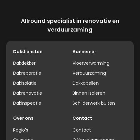
Allround specialist in renovatie en
verduurzaming
Dakdiensten
Aannemer
Dakdekker
Vloerverwarming
Dakreparatie
Verduurzaming
Dakisolatie
Dakkapellen
Dakrenovatie
Binnen isoleren
Dakinspectie
Schilderwerk buiten
Over ons
Contact
Regio's
Contact
Over ons
Offerte aanvragen