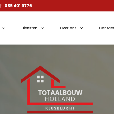
085 401 9776
Diensten
Over ons
Contac