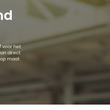
nd
f
voor het
an direct
 op maat.