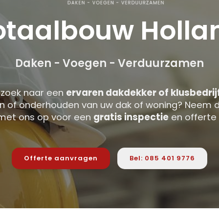
otaalbouw Holla
Daken - Voegen - Verduurzamen
pzoek naar een
ervaren dakdekker of klusbedrij
n of onderhouden van uw dak of woning? Neem d
met ons op voor een
gratis inspectie
en offerte
Offerte aanvragen
Bel: 085 401 9776